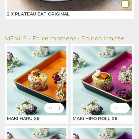
2 X PLATEAU EAT ORIGINAL
MENUS -
En ce moment - Edition limitée
add
add
0
0
MAKI HARU X6
MAKI HIRO ROLL X6