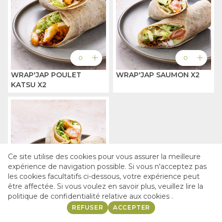
add
add
0
0
WRAP'JAP POULET
WRAP'JAP SAUMON X2
KATSU X2
Ce site utilise des cookies pour vous assurer la meilleure
expérience de navigation possible. Si vous n'acceptez pas
les cookies facultatifs ci-dessous, votre expérience peut
être affectée. Si vous voulez en savoir plus, veuillez lire la
add
politique de confidentialité
relative aux cookies .
0
expand_more
expand_more
LIVRAISON
À EMPORTER
REFUSER
ACCEPTER
WRAP'JAP CREVETTE