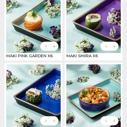
add
add
0
0
MAKI PINK GARDEN X6
MAKI SHIIRA X6
add
add
0
0