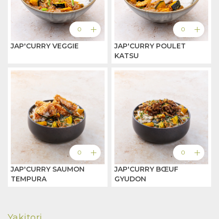
add
add
0
0
JAP'CURRY VEGGIE
JAP'CURRY POULET
KATSU
add
add
0
0
JAP'CURRY SAUMON
JAP'CURRY BŒUF
TEMPURA
GYUDON
Yakitori