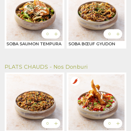
add
add
0
0
SOBA SAUMON TEMPURA
SOBA BŒUF GYUDON
PLATS CHAUDS -
Nos Donburi
add
add
0
0