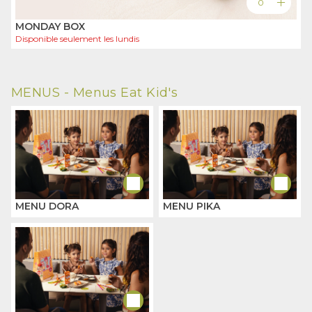
add
0
MONDAY BOX
Disponible seulement les
lundis
MENUS -
Menus Eat Kid's
MENU DORA
MENU PIKA