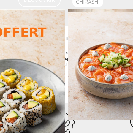
DÉCOUVRIR
CHIRASHI
 restaurants vous proposent un large choix de plats japonais él
olue !
sion, précision et minutie sont les maîtres-mots dans tous nos res
ttendez plus et
découvrez les spécialités japonaises eat SU
artager ou individuels, wrap jap, chirashis, poke bowl ainsi que no
dd