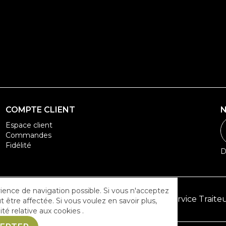
COMPTE CLIENT
Espace client
Commandes
Fidélité
D
rience de navigation possible. Si vous n'acceptez
Présentation Eat Sushi
Service Traite
t être affectée. Si vous voulez en savoir plus,
ité
relative aux cookies .