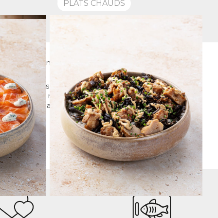
PLATS CHAUDS
aborés à la commande pour vous garantir une fraîcheur
taurants. Des plus classiques aux plus originales,
SHI
. Dégustez nos sushis, sashimis, makis, plateaux sushis
s plats chauds japonais : sobas, donburi et ramen.