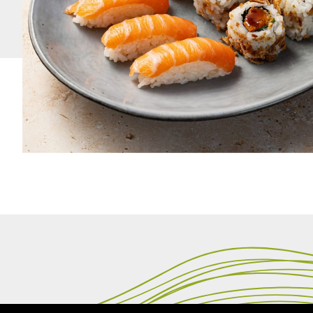
CLICK 'N COLLECT
PAIEMENT EN LI
OU LIVRAISON
100% SÉCURIS
Envie savourer vos sushis à la maison ou au bureau 
Commandez en ligne puis faites-vous livrer à domicile ou
électrique pour vous assurer une livraison rapide 7/7