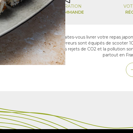
GNE
PRÉPARATION
VOT
É
À LA COMMANDE
RÉ
sans avoir à vous déplacer ? Faites-vous livrer votre repas japona
 sur votre lieu de travail. Nos livreurs sont équipés de scooter 
 midi et soir, tout en limitant les rejets de CO2 et la pollution so
partout en Fra
a