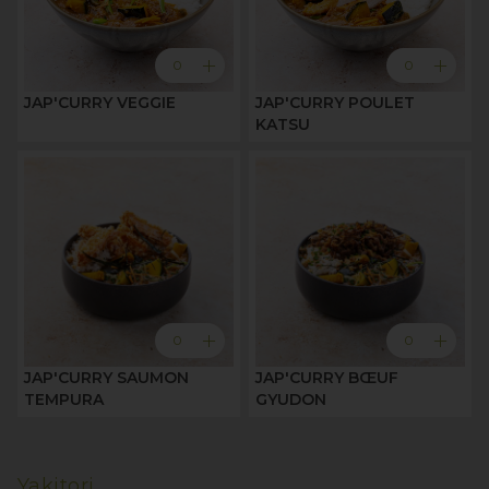
add
add
0
0
JAP'CURRY VEGGIE
JAP'CURRY POULET
KATSU
add
add
0
0
JAP'CURRY SAUMON
JAP'CURRY BŒUF
TEMPURA
GYUDON
Yakitori