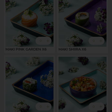
add
add
0
0
MAKI PINK GARDEN X6
MAKI SHIIRA X6
add
add
0
0