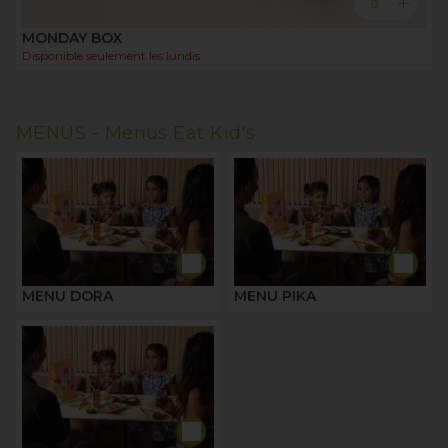
add
0
MONDAY BOX
Disponible seulement les
lundis
MENUS -
Menus Eat Kid's
MENU DORA
MENU PIKA