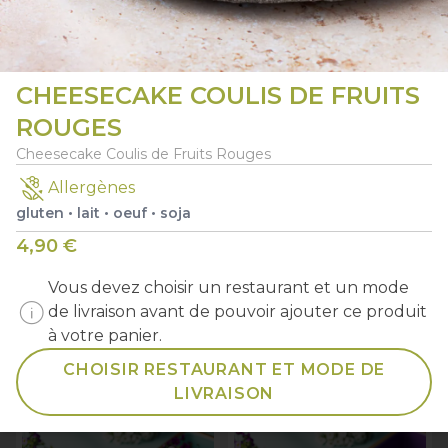
2 X PLATEAU EAT ORIGINAL
CHEESECAKE COULIS DE FRUITS
ROUGES
MENUS -
En ce moment - Edition limitée
Cheesecake Coulis de Fruits Rouges
macro_off
Allergènes
gluten
•
lait
•
oeuf
•
soja
4,90 €
Vous devez choisir un restaurant et un mode
info
de livraison avant de pouvoir ajouter ce produit
à votre panier.
add
add
0
0
CHOISIR RESTAURANT ET MODE DE
MAKI HARU X6
MAKI HIRO ROLL X6
LIVRAISON