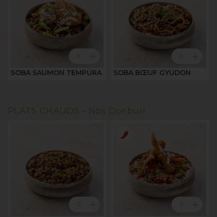
add
add
0
0
SOBA SAUMON TEMPURA
SOBA BŒUF GYUDON
PLATS CHAUDS -
Nos Donburi
add
add
0
0