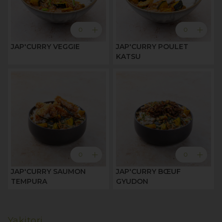
add
add
0
0
JAP'CURRY VEGGIE
JAP'CURRY POULET
KATSU
add
add
0
0
JAP'CURRY SAUMON
JAP'CURRY BŒUF
TEMPURA
GYUDON
Yakitori