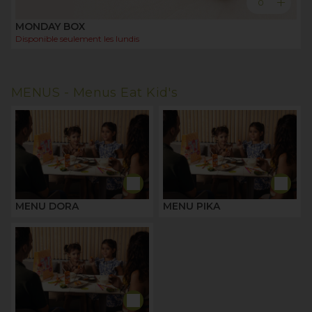
add
0
MONDAY BOX
Disponible seulement les
lundis
MENUS -
Menus Eat Kid's
MENU DORA
MENU PIKA