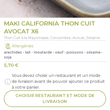
2 X PLATEAU EAT ORIGINAL
MAKI CALIFORNIA THON CUIT
AVOCAT X6
MENUS -
En ce moment - Edition limitée
Thon Cuit à la Mayonnaise, Concombre, Avocat, Sésame
macro_off
Allergènes
arachides
•
lait
•
moutarde
•
oeuf
•
poissons
•
sésame
•
soja
5,70 €
Vous devez choisir un restaurant et un mode
info
de livraison avant de pouvoir ajouter ce produit
add
add
0
0
à votre panier.
MAKI HARU X6
MAKI HIRO ROLL X6
CHOISIR RESTAURANT ET MODE DE
LIVRAISON