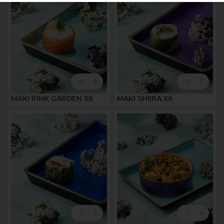
add
add
0
0
MAKI PINK GARDEN X6
MAKI SHIIRA X6
add
add
0
0