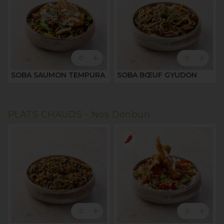
add
add
0
0
SOBA SAUMON TEMPURA
SOBA BŒUF GYUDON
PLATS CHAUDS -
Nos Donburi
add
add
0
0