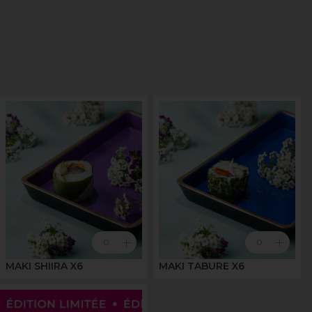
add
add
0
0
MAKI SHIIRA X6
MAKI TABURE X6