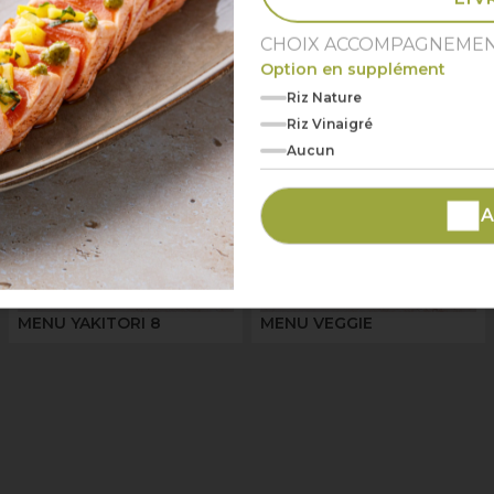
Classiques
CHOIX ACCOMPAGNEME
Option en supplément
Riz Nature
Riz Vinaigré
Aucun
A
MENU YAKITORI 8
MENU VEGGIE