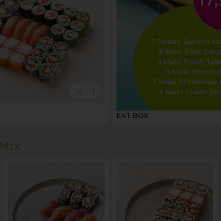
add
0
EAT BOX
Mix