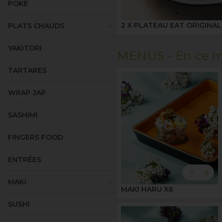
POKE
keyboard_arrow_down
2 X PLATEAU EAT ORIGINAL
PLATS CHAUDS
YAKITORI
MENUS -
En ce m
TARTARES
WRAP JAP
SASHIMI
FINGERS FOOD
ENTRÉES
add
0
keyboard_arrow_down
MAKI
MAKI HARU X6
SUSHI