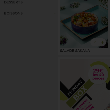
DESSERTS
keyboard_arrow_down
BOISSONS
add
0
SALADE SAKANA