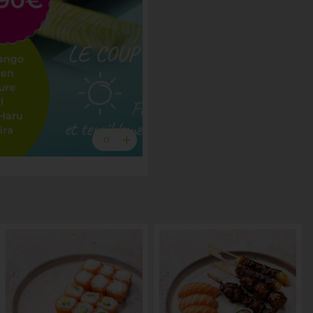
add
0