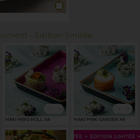
oment - Edition limitée
add
add
0
0
MAKI HIRO ROLL X6
MAKI PINK GARDEN X6