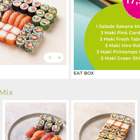
add
0
EAT BOX
Mix