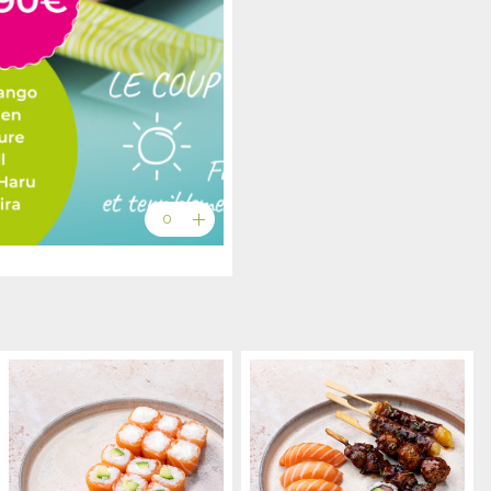
add
0