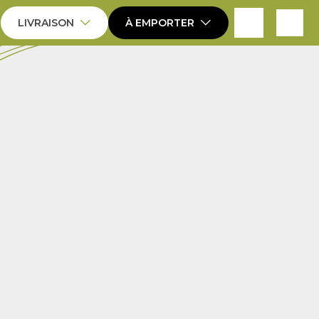
expand_more
expand_more
LIVRAISON
À EMPORTER