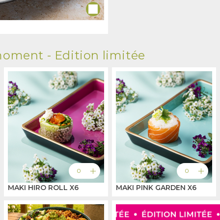
oment - Edition limitée
add
add
0
0
MAKI HIRO ROLL X6
MAKI PINK GARDEN X6