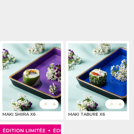
add
add
0
0
MAKI SHIIRA X6
MAKI TABURE X6