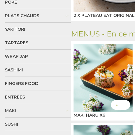
POKE
keyboard_arrow_down
2 X PLATEAU EAT ORIGINAL
PLATS CHAUDS
YAKITORI
MENUS -
En ce m
TARTARES
WRAP JAP
SASHIMI
FINGERS FOOD
ENTRÉES
add
0
keyboard_arrow_down
MAKI
MAKI HARU X6
SUSHI