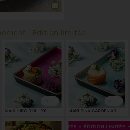
oment - Edition limitée
add
add
0
0
MAKI HIRO ROLL X6
MAKI PINK GARDEN X6