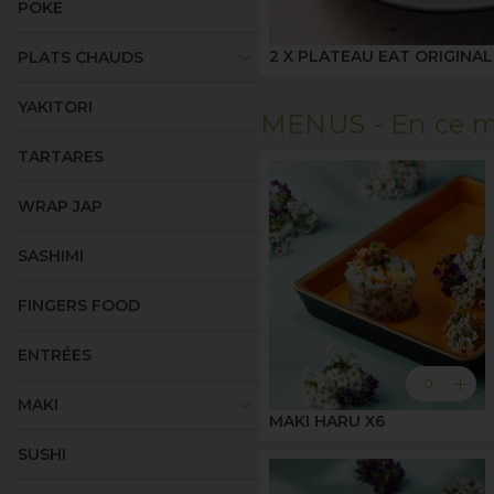
POKE
keyboard_arrow_down
2 X PLATEAU EAT ORIGINAL
PLATS CHAUDS
YAKITORI
MENUS -
En ce m
TARTARES
WRAP JAP
SASHIMI
FINGERS FOOD
ENTRÉES
add
0
keyboard_arrow_down
MAKI
MAKI HARU X6
SUSHI