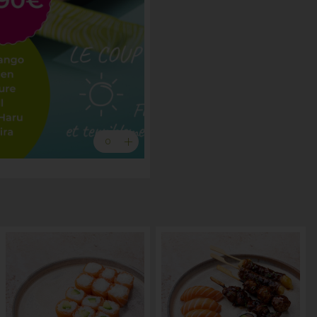
add
0