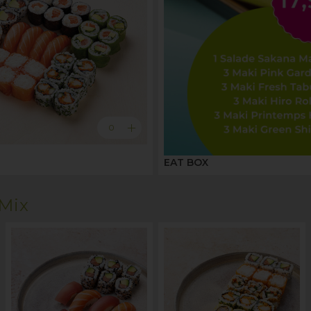
add
0
EAT BOX
Mix