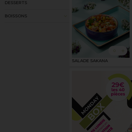
DESSERTS
keyboard_arrow_down
BOISSONS
add
0
SALADE SAKANA