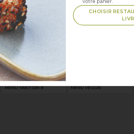
votre panier.
Classiques
CHOISIR RESTA
LIV
MENU YAKITORI 8
MENU VEGGIE