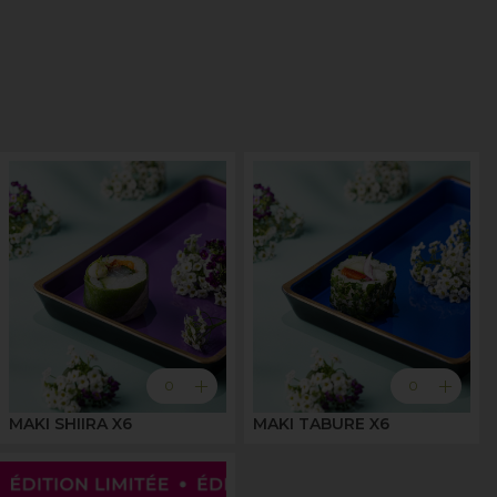
add
add
0
0
MAKI SHIIRA X6
MAKI TABURE X6