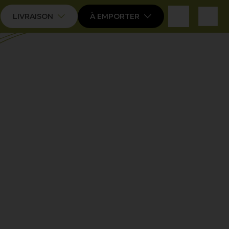
expand_more
expand_more
LIVRAISON
À EMPORTER