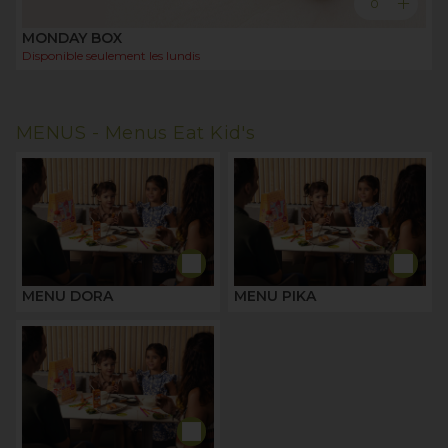
add
0
MONDAY BOX
Disponible seulement les
lundis
MENUS -
Menus Eat Kid's
MENU DORA
MENU PIKA