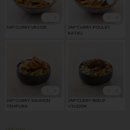
add
add
0
0
JAP'CURRY VEGGIE
JAP'CURRY POULET
KATSU
add
add
0
0
JAP'CURRY SAUMON
JAP'CURRY BŒUF
TEMPURA
GYUDON
Yakitori