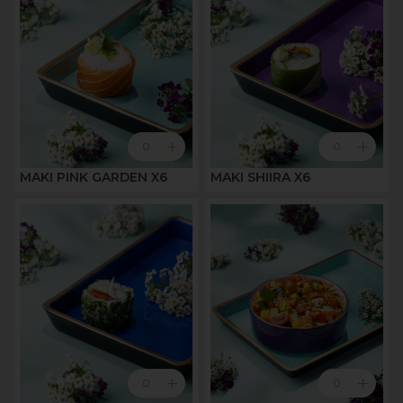
add
add
0
0
MAKI PINK GARDEN X6
MAKI SHIIRA X6
add
add
0
0