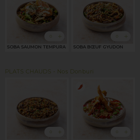
add
add
0
0
SOBA SAUMON TEMPURA
SOBA BŒUF GYUDON
PLATS CHAUDS -
Nos Donburi
add
add
0
0